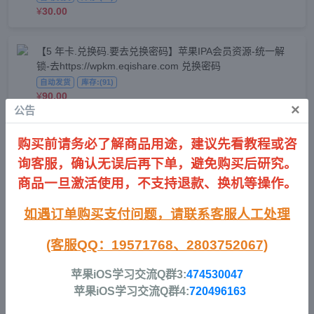
¥
30.00
【5 年卡.兑换码.要去兑换密码】苹果IPA会员资源-统一解
锁-去https://wpkm.eqishare.com 兑换密码
自动发货
库存:(91)
¥
90.00
×
公告
【永久.进永久群获取密码】苹果IPA会员资源-统一解锁-路灯
购买前请务必了解商品用途，建议先看教程或咨
网盘密码
询客服，确认无误后再下单，避免购买后研究。
自动发货
库存:(66)
¥
169.00
商品一旦激活使用，不支持退款、换机等操作。
软件源 & 解锁码
如遇订单购买支付问题，
请联系客服人工处理
【限时月卡】小鹿乐玩源-全能签轻松签软件源【解锁码】
(客服QQ：19571768、2803752067)
自动发货
库存:(48)
苹果iOS学习交流Q群3:
474530047
¥
10.00
苹果iOS学习交流Q群4:
720496163