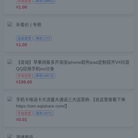
手动发货
库存:(9861)
¥
1.00
补差价 | 专用
自动发货
库存:(77)
¥
1.00
【咨询】苹果闲鱼多开淘宝iphone软件ipad定制双开VX抖音
QQ应用手机ios分身
手动发货
库存:(9573)
¥
198.00
手机卡电话卡大流量大通话三大运营商-【去这里查看下单
https://sim.eqishare.com/】
手动发货
库存:(977)
¥
0.01
测速商品